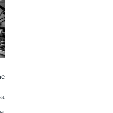
ne
et,
mai