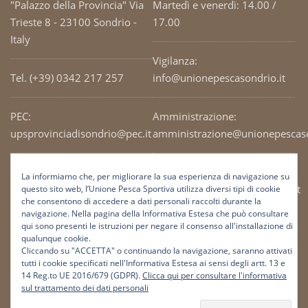
"Palazzo della Provincia" Via
Martedì e venerdì: 14.00 /
Trieste 8 - 23100 Sondrio -
17.00
Italy
Vigilanza:
Tel. (+39) 0342 217 257
info@unionepescasondrio.it
PEC:
Amministrazione:
upsprovinciadisondrio@pec.it
amministrazione@unionepescaso
Codice Fiscale: 93003690141
Ufficio tecnico:
La informiamo che, per migliorare la sua esperienza di navigazione su
tecnico@unionepescasondrio.it
questo sito web, l’Unione Pesca Sportiva utilizza diversi tipi di cookie
che consentono di accedere a dati personali raccolti durante la
navigazione. Nella pagina della Informativa Estesa che può consultare
qui sono presenti le istruzioni per negare il consenso all'installazione di
Informazioni:
qualunque cookie.
info@unionepescasondrio.it
Cliccando su "ACCETTA" o continuando la navigazione, saranno attivati
tutti i cookie specificati nell'Informativa Estesa ai sensi degli artt. 13 e
14 Reg.to UE 2016/679 (GDPR).
Clicca qui per consultare l'informativa
sul trattamento dei dati personali