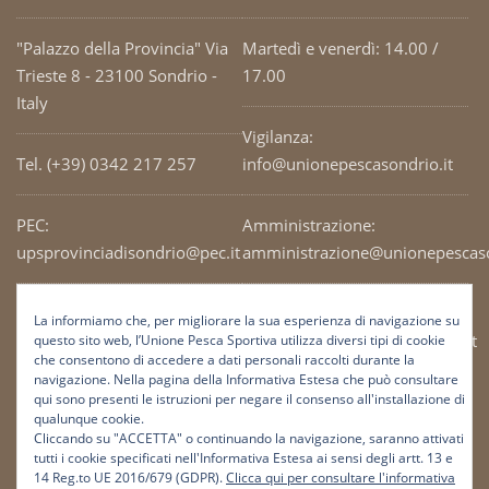
"Palazzo della Provincia" Via
Martedì e venerdì: 14.00 /
Trieste 8 - 23100 Sondrio -
17.00
Italy
Vigilanza:
Tel. (+39) 0342 217 257
info@unionepescasondrio.it
PEC:
Amministrazione:
upsprovinciadisondrio@pec.it
amministrazione@unionepescaso
Codice Fiscale: 93003690141
Ufficio tecnico:
La informiamo che, per migliorare la sua esperienza di navigazione su
tecnico@unionepescasondrio.it
questo sito web, l’Unione Pesca Sportiva utilizza diversi tipi di cookie
che consentono di accedere a dati personali raccolti durante la
navigazione. Nella pagina della Informativa Estesa che può consultare
qui sono presenti le istruzioni per negare il consenso all'installazione di
Informazioni:
qualunque cookie.
info@unionepescasondrio.it
Cliccando su "ACCETTA" o continuando la navigazione, saranno attivati
tutti i cookie specificati nell'Informativa Estesa ai sensi degli artt. 13 e
14 Reg.to UE 2016/679 (GDPR).
Clicca qui per consultare l'informativa