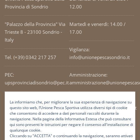
Provincia di Sondrio
12.00
"Palazzo della Provincia" Via
Martedì e venerdì: 14.00 /
Trieste 8 - 23100 Sondrio -
17.00
Italy
Vigilanza:
Tel. (+39) 0342 217 257
info@unionepescasondrio.it
PEC:
Amministrazione:
upsprovinciadisondrio@pec.it
amministrazione@unionepescaso
Codice Fiscale: 93003690141
Ufficio tecnico:
La informiamo che, per migliorare la sua esperienza di navigazione su
tecnico@unionepescasondrio.it
questo sito web, l’Unione Pesca Sportiva utilizza diversi tipi di cookie
che consentono di accedere a dati personali raccolti durante la
navigazione. Nella pagina della Informativa Estesa che può consultare
qui sono presenti le istruzioni per negare il consenso all'installazione di
Informazioni:
qualunque cookie.
info@unionepescasondrio.it
Cliccando su "ACCETTA" o continuando la navigazione, saranno attivati