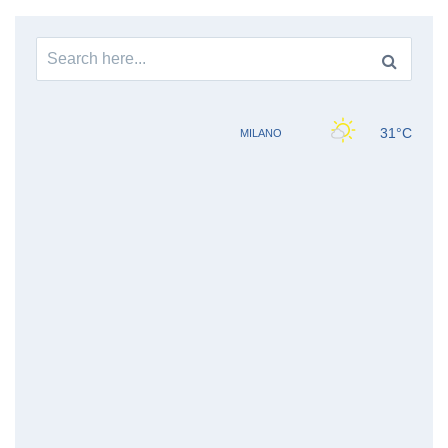
Search
for: