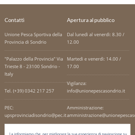
Contatti
Apertura al pubblico
Unione Pesca Sportiva della
Dal lunedì al venerdì: 8.30 /
Provincia di Sondrio
12.00
"Palazzo della Provincia" Via
Martedì e venerdì: 14.00 /
Trieste 8 - 23100 Sondrio -
17.00
Italy
Vigilanza:
Tel. (+39) 0342 217 257
info@unionepescasondrio.it
PEC:
Amministrazione:
upsprovinciadisondrio@pec.it
amministrazione@unionepescaso
Codice Fiscale: 93003690141
Ufficio tecnico:
La informiamo che, per migliorare la sua esperienza di navigazione su