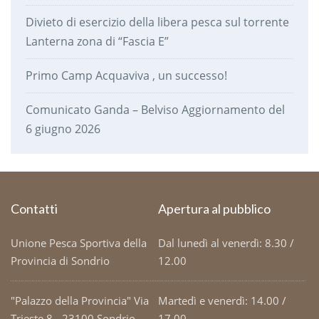
Divieto di esercizio della libera pesca sul torrente
Lanterna zona di “Fascia E”
Primo Camp Acquaviva , un successo!
Comunicato Ganda – Belviso Aggiornamento del
6 giugno 2026
Contatti
Apertura al pubblico
Unione Pesca Sportiva della
Dal lunedì al venerdì: 8.30 /
Provincia di Sondrio
12.00
"Palazzo della Provincia" Via
Martedì e venerdì: 14.00 /
Trieste 8 - 23100 Sondrio -
17.00