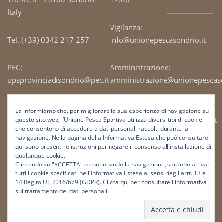
Italy
Vigilanza:
Tel. (+39) 0342 217 257
info@unionepescasondrio.it
PEC:
Amministrazione:
upsprovinciadisondrio@pec.it
amministrazione@unionepescaso
Codice Fiscale: 93003690141
Ufficio tecnico:
La informiamo che, per migliorare la sua esperienza di navigazione su
tecnico@unionepescasondrio.it
questo sito web, l’Unione Pesca Sportiva utilizza diversi tipi di cookie
che consentono di accedere a dati personali raccolti durante la
navigazione. Nella pagina della Informativa Estesa che può consultare
qui sono presenti le istruzioni per negare il consenso all'installazione di
Informazioni:
qualunque cookie.
info@unionepescasondrio.it
Cliccando su "ACCETTA" o continuando la navigazione, saranno attivati
tutti i cookie specificati nell'Informativa Estesa ai sensi degli artt. 13 e
14 Reg.to UE 2016/679 (GDPR).
Clicca qui per consultare l'informativa
sul trattamento dei dati personali