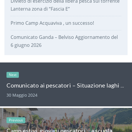
Divieto di esercizio della libera pesca sul torrente
Lanterna zona di “Fascia E”
Primo Camp Acquaviva , un successo!
Comunicato Ganda – Belviso Aggiornamento del
6 giugno 2026
Next
Comunicato ai pescatori – Situazione laghi alpini e immissioni “pronta pesca”
30 Maggio 2024
Previous
Camp estivi, giovani pescatori… a scuola