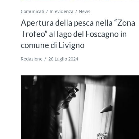
Comunicati
In evidenza
News
Apertura della pesca nella “Zona
Trofeo” al lago del Foscagno in
comune di Livigno
Redazione
/
26 Luglio 2024