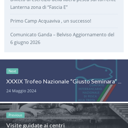
Lanterna zona di “Fascia E”
Primo Camp Acquaviva , un successo!
Comunicato Ganda – Belviso Aggiornamento del
6 giugno 2026
Next
XXXIX Trofeo Nazionale “Giusto Seminara” Interbancario di pesca alla trota.
24 Maggio 2024
Previous
Visite guidate ai centri