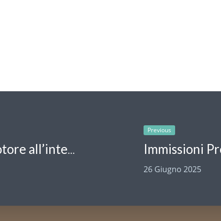
Previous
Immissioni Pr
Divieto di accesso con veicoli a motore all’interno del bacino del lago di Livigno
26 Giugno 2025