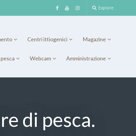
Explore
mento
Centri ittiogenici
Magazine
 pesca
Webcam
Amministrazione
re di pesca.