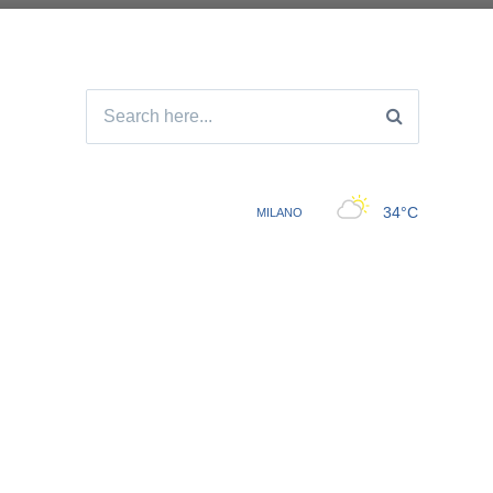
Search
for: