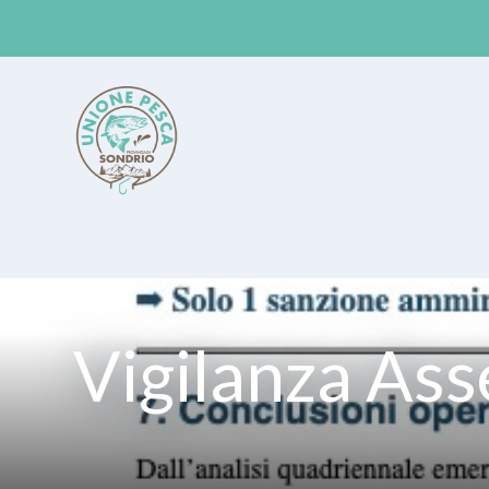
Unione Pesca Sondrio
Vigilanza As