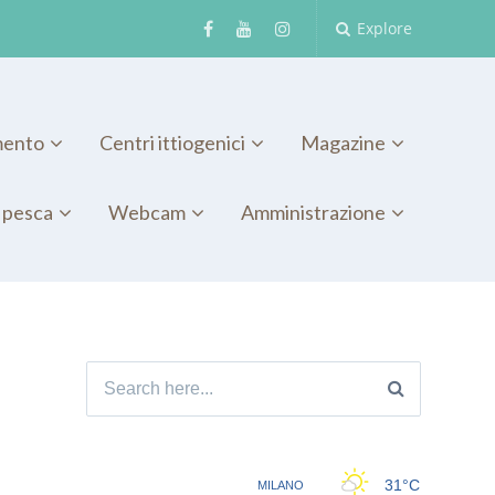
Explore
mento
Centri ittiogenici
Magazine
 pesca
Webcam
Amministrazione
Search
for: