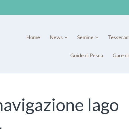
Home
News
Semine
Tessera
Guide di Pesca
Gare di
avigazione lago
4