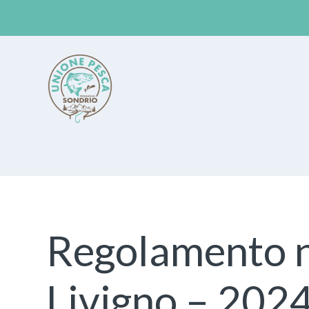
Unione Pesca Sondrio
Regolamento n
Livigno – 202