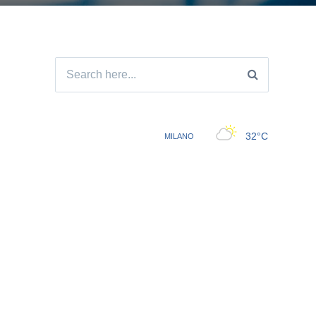
Search
for: