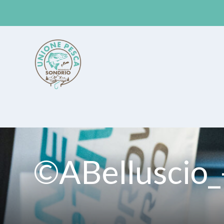
Unione Pesca Sondrio
©ABelluscio