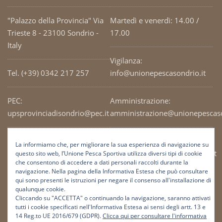
"Palazzo della Provincia" Via
Martedì e venerdì: 14.00 /
Trieste 8 - 23100 Sondrio -
17.00
Italy
Vigilanza:
Tel. (+39) 0342 217 257
info@unionepescasondrio.it
PEC:
Amministrazione:
upsprovinciadisondrio@pec.it
amministrazione@unionepescaso
Codice Fiscale: 93003690141
Ufficio tecnico:
La informiamo che, per migliorare la sua esperienza di navigazione su
tecnico@unionepescasondrio.it
questo sito web, l’Unione Pesca Sportiva utilizza diversi tipi di cookie
che consentono di accedere a dati personali raccolti durante la
navigazione. Nella pagina della Informativa Estesa che può consultare
qui sono presenti le istruzioni per negare il consenso all'installazione di
Informazioni:
qualunque cookie.
info@unionepescasondrio.it
Cliccando su "ACCETTA" o continuando la navigazione, saranno attivati
tutti i cookie specificati nell'Informativa Estesa ai sensi degli artt. 13 e
14 Reg.to UE 2016/679 (GDPR).
Clicca qui per consultare l'informativa