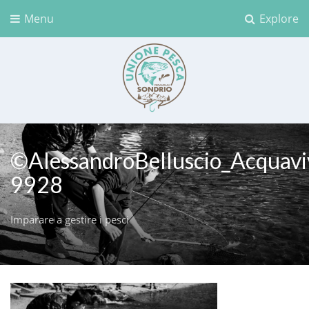
Menu
Explore
Unione Pesca Sondrio
©AlessandroBelluscio_Acquavi
9928
Imparare a gestire i pesci