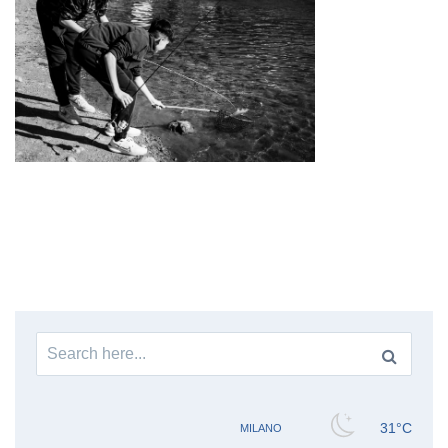
Search
for: