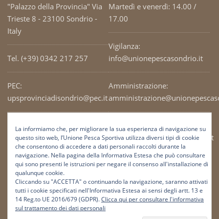
"Palazzo della Provincia" Via
Martedì e venerdì: 14.00 /
Trieste 8 - 23100 Sondrio -
17.00
Italy
Vigilanza:
Tel. (+39) 0342 217 257
info@unionepescasondrio.it
PEC:
Amministrazione:
upsprovinciadisondrio@pec.it
amministrazione@unionepescaso
Codice Fiscale: 93003690141
Ufficio tecnico:
La informiamo che, per migliorare la sua esperienza di navigazione su
tecnico@unionepescasondrio.it
questo sito web, l’Unione Pesca Sportiva utilizza diversi tipi di cookie
che consentono di accedere a dati personali raccolti durante la
navigazione. Nella pagina della Informativa Estesa che può consultare
qui sono presenti le istruzioni per negare il consenso all'installazione di
Informazioni:
qualunque cookie.
info@unionepescasondrio.it
Cliccando su "ACCETTA" o continuando la navigazione, saranno attivati
tutti i cookie specificati nell'Informativa Estesa ai sensi degli artt. 13 e
14 Reg.to UE 2016/679 (GDPR).
Clicca qui per consultare l'informativa
sul trattamento dei dati personali