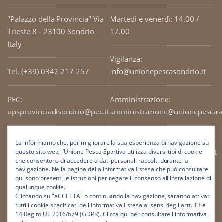
"Palazzo della Provincia" Via
Martedì e venerdì: 14.00 /
Trieste 8 - 23100 Sondrio -
17.00
Italy
Vigilanza:
Tel. (+39) 0342 217 257
info@unionepescasondrio.it
PEC:
Amministrazione:
upsprovinciadisondrio@pec.it
amministrazione@unionepescaso
Codice Fiscale: 93003690141
Ufficio tecnico:
La informiamo che, per migliorare la sua esperienza di navigazione su
tecnico@unionepescasondrio.it
questo sito web, l’Unione Pesca Sportiva utilizza diversi tipi di cookie
che consentono di accedere a dati personali raccolti durante la
navigazione. Nella pagina della Informativa Estesa che può consultare
qui sono presenti le istruzioni per negare il consenso all'installazione di
Informazioni:
qualunque cookie.
info@unionepescasondrio.it
Cliccando su "ACCETTA" o continuando la navigazione, saranno attivati
tutti i cookie specificati nell'Informativa Estesa ai sensi degli artt. 13 e
14 Reg.to UE 2016/679 (GDPR).
Clicca qui per consultare l'informativa