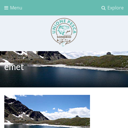
Menu
Explore
Unione Pesca Sondrio
emet