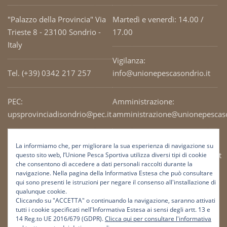
"Palazzo della Provincia" Via
Martedì e venerdì: 14.00 /
Trieste 8 - 23100 Sondrio -
17.00
Italy
Vigilanza:
Tel. (+39) 0342 217 257
info@unionepescasondrio.it
PEC:
Amministrazione:
upsprovinciadisondrio@pec.it
amministrazione@unionepescaso
Codice Fiscale: 93003690141
Ufficio tecnico:
La informiamo che, per migliorare la sua esperienza di navigazione su
tecnico@unionepescasondrio.it
questo sito web, l’Unione Pesca Sportiva utilizza diversi tipi di cookie
che consentono di accedere a dati personali raccolti durante la
navigazione. Nella pagina della Informativa Estesa che può consultare
qui sono presenti le istruzioni per negare il consenso all'installazione di
Informazioni:
qualunque cookie.
info@unionepescasondrio.it
Cliccando su "ACCETTA" o continuando la navigazione, saranno attivati
tutti i cookie specificati nell'Informativa Estesa ai sensi degli artt. 13 e
14 Reg.to UE 2016/679 (GDPR).
Clicca qui per consultare l'informativa