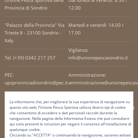
Unione Pesca Sportiva della
Dal lunedì al venerdì: 8.30 /
Provincia di Sondrio
12.00
"Palazzo della Provincia" Via
Martedì e venerdì: 14.00 /
Trieste 8 - 23100 Sondrio -
17.00
Italy
Vigilanza:
Tel. (+39) 0342 217 257
info@unionepescasondrio.it
PEC:
Amministrazione:
upsprovinciadisondrio@pec.it
amministrazione@unionepescaso
Codice Fiscale: 93003690141
Ufficio tecnico:
La informiamo che, per migliorare la sua esperienza di navigazione su
tecnico@unionepescasondrio.it
questo sito web, l’Unione Pesca Sportiva utilizza diversi tipi di cookie
che consentono di accedere a dati personali raccolti durante la
navigazione. Nella pagina della Informativa Estesa che può consultare
qui sono presenti le istruzioni per negare il consenso all'installazione di
Informazioni:
qualunque cookie.
info@unionepescasondrio.it
Cliccando su "ACCETTA" o continuando la navigazione, saranno attivati