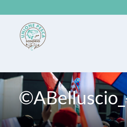
Unione Pesca Sondrio
©ABelluscio