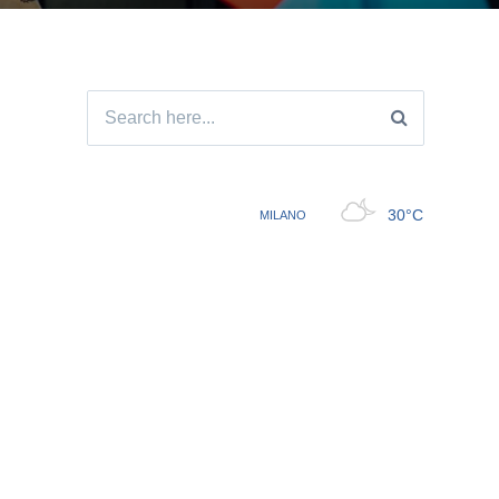
Search
for: