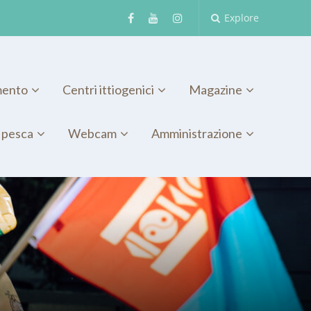
Explore
mento
Centri ittiogenici
Magazine
 pesca
Webcam
Amministrazione