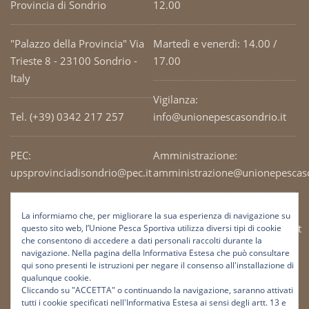
Provincia di Sondrio
12.00
"Palazzo della Provincia" Via
Martedì e venerdì: 14.00 /
Trieste 8 - 23100 Sondrio -
17.00
Italy
Vigilanza:
Tel. (+39) 0342 217 257
info@unionepescasondrio.it
PEC:
Amministrazione:
upsprovinciadisondrio@pec.it
amministrazione@unionepescaso
Codice Fiscale: 93003690141
Ufficio tecnico:
La informiamo che, per migliorare la sua esperienza di navigazione su
tecnico@unionepescasondrio.it
questo sito web, l’Unione Pesca Sportiva utilizza diversi tipi di cookie
che consentono di accedere a dati personali raccolti durante la
navigazione. Nella pagina della Informativa Estesa che può consultare
qui sono presenti le istruzioni per negare il consenso all'installazione di
Informazioni:
qualunque cookie.
info@unionepescasondrio.it
Cliccando su "ACCETTA" o continuando la navigazione, saranno attivati
tutti i cookie specificati nell'Informativa Estesa ai sensi degli artt. 13 e