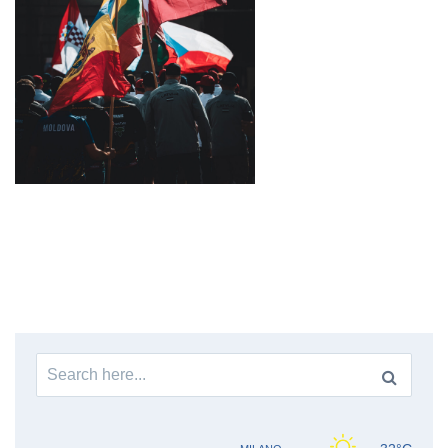
Search
for: