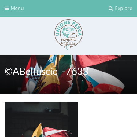
Menu
Explore
Unione Pesca Sondrio
©ABelluscio_-7633