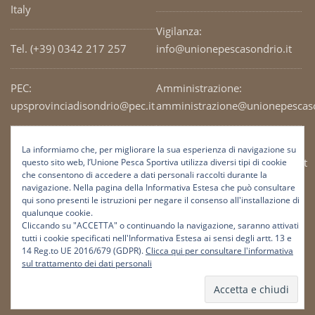
Italy
Vigilanza:
Tel. (+39) 0342 217 257
info@unionepescasondrio.it
PEC:
Amministrazione:
upsprovinciadisondrio@pec.it
amministrazione@unionepescaso
Codice Fiscale: 93003690141
Ufficio tecnico:
La informiamo che, per migliorare la sua esperienza di navigazione su
tecnico@unionepescasondrio.it
questo sito web, l’Unione Pesca Sportiva utilizza diversi tipi di cookie
che consentono di accedere a dati personali raccolti durante la
navigazione. Nella pagina della Informativa Estesa che può consultare
qui sono presenti le istruzioni per negare il consenso all'installazione di
Informazioni:
qualunque cookie.
info@unionepescasondrio.it
Cliccando su "ACCETTA" o continuando la navigazione, saranno attivati
tutti i cookie specificati nell'Informativa Estesa ai sensi degli artt. 13 e
14 Reg.to UE 2016/679 (GDPR).
Clicca qui per consultare l'informativa
sul trattamento dei dati personali