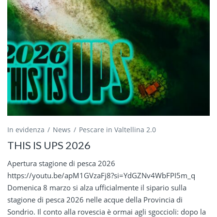
In evidenza
News
Pescare in Valtellina 2.0
THIS IS UPS 2026
Apertura stagione di pesca 2026
https://youtu.be/apM1GVzaFj8?si=YdGZNv4WbFPI5m_q
Domenica 8 marzo si alza ufficialmente il sipario sulla
stagione di pesca 2026 nelle acque della Provincia di
Sondrio. Il conto alla rovescia è ormai agli sgoccioli: dopo la