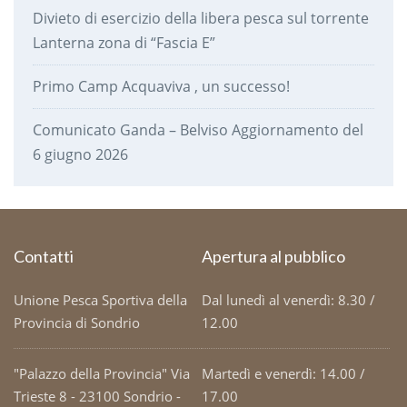
Divieto di esercizio della libera pesca sul torrente
Lanterna zona di “Fascia E”
Primo Camp Acquaviva , un successo!
Comunicato Ganda – Belviso Aggiornamento del
6 giugno 2026
Contatti
Apertura al pubblico
Unione Pesca Sportiva della
Dal lunedì al venerdì: 8.30 /
Provincia di Sondrio
12.00
"Palazzo della Provincia" Via
Martedì e venerdì: 14.00 /
Trieste 8 - 23100 Sondrio -
17.00