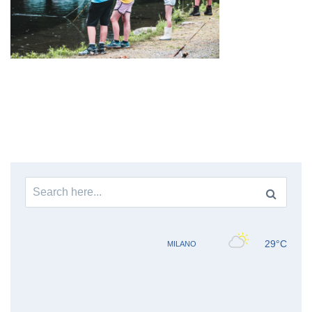
Search
for: