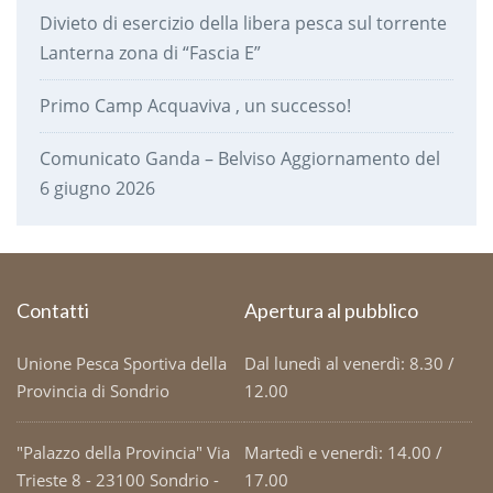
Divieto di esercizio della libera pesca sul torrente
Lanterna zona di “Fascia E”
Primo Camp Acquaviva , un successo!
Comunicato Ganda – Belviso Aggiornamento del
6 giugno 2026
Contatti
Apertura al pubblico
Unione Pesca Sportiva della
Dal lunedì al venerdì: 8.30 /
Provincia di Sondrio
12.00
"Palazzo della Provincia" Via
Martedì e venerdì: 14.00 /
Trieste 8 - 23100 Sondrio -
17.00