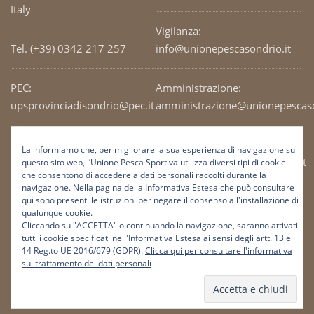
Italy
Vigilanza:
Tel. (+39) 0342 217 257
info@unionepescasondrio.it
PEC:
Amministrazione:
upsprovinciadisondrio@pec.it
amministrazione@unionepescaso
Codice Fiscale: 93003690141
Ufficio tecnico:
La informiamo che, per migliorare la sua esperienza di navigazione su
tecnico@unionepescasondrio.it
questo sito web, l’Unione Pesca Sportiva utilizza diversi tipi di cookie
che consentono di accedere a dati personali raccolti durante la
navigazione. Nella pagina della Informativa Estesa che può consultare
qui sono presenti le istruzioni per negare il consenso all'installazione di
Informazioni:
qualunque cookie.
info@unionepescasondrio.it
Cliccando su "ACCETTA" o continuando la navigazione, saranno attivati
tutti i cookie specificati nell'Informativa Estesa ai sensi degli artt. 13 e
14 Reg.to UE 2016/679 (GDPR).
Clicca qui per consultare l'informativa
sul trattamento dei dati personali