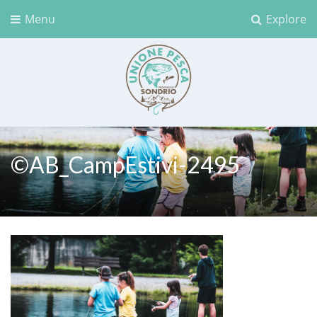
Menu
Explore
Unione Pesca Sondrio
©AB_CampEstivi-2495