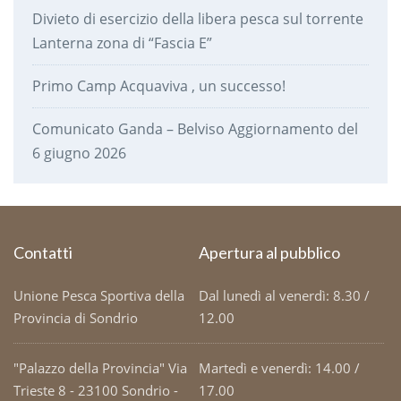
Divieto di esercizio della libera pesca sul torrente
Lanterna zona di “Fascia E”
Primo Camp Acquaviva , un successo!
Comunicato Ganda – Belviso Aggiornamento del
6 giugno 2026
Contatti
Apertura al pubblico
Unione Pesca Sportiva della
Dal lunedì al venerdì: 8.30 /
Provincia di Sondrio
12.00
"Palazzo della Provincia" Via
Martedì e venerdì: 14.00 /
Trieste 8 - 23100 Sondrio -
17.00