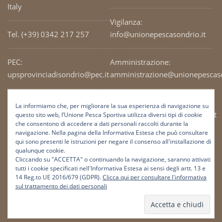
Italy
Vigilanza:
Tel. (+39) 0342 217 257
info@unionepescasondrio.it
PEC:
Amministrazione:
upsprovinciadisondrio@pec.it
amministrazione@unionepescaso
Codice Fiscale: 93003690141
Ufficio tecnico:
La informiamo che, per migliorare la sua esperienza di navigazione su
tecnico@unionepescasondrio.it
questo sito web, l’Unione Pesca Sportiva utilizza diversi tipi di cookie
che consentono di accedere a dati personali raccolti durante la
navigazione. Nella pagina della Informativa Estesa che può consultare
qui sono presenti le istruzioni per negare il consenso all'installazione di
Informazioni:
qualunque cookie.
info@unionepescasondrio.it
Cliccando su "ACCETTA" o continuando la navigazione, saranno attivati
tutti i cookie specificati nell'Informativa Estesa ai sensi degli artt. 13 e
14 Reg.to UE 2016/679 (GDPR).
Clicca qui per consultare l'informativa
sul trattamento dei dati personali