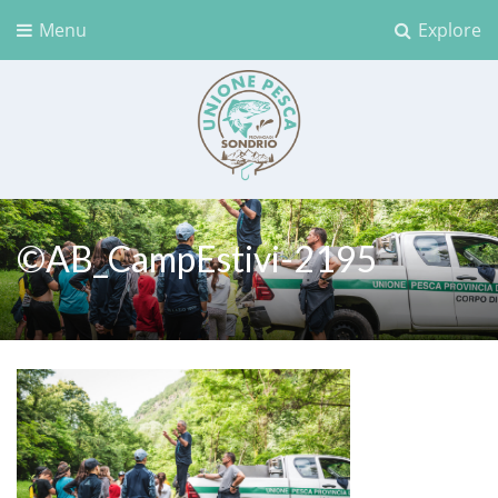
Menu
Explore
Unione Pesca Sondrio
©AB_CampEstivi-2195