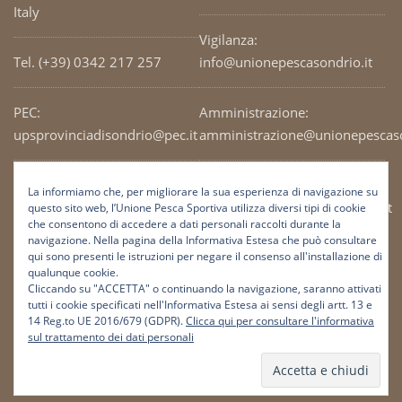
Italy
Vigilanza:
Tel. (+39) 0342 217 257
info@unionepescasondrio.it
PEC:
Amministrazione:
upsprovinciadisondrio@pec.it
amministrazione@unionepescaso
Codice Fiscale: 93003690141
Ufficio tecnico:
La informiamo che, per migliorare la sua esperienza di navigazione su
tecnico@unionepescasondrio.it
questo sito web, l’Unione Pesca Sportiva utilizza diversi tipi di cookie
che consentono di accedere a dati personali raccolti durante la
navigazione. Nella pagina della Informativa Estesa che può consultare
qui sono presenti le istruzioni per negare il consenso all'installazione di
Informazioni:
qualunque cookie.
info@unionepescasondrio.it
Cliccando su "ACCETTA" o continuando la navigazione, saranno attivati
tutti i cookie specificati nell'Informativa Estesa ai sensi degli artt. 13 e
14 Reg.to UE 2016/679 (GDPR).
Clicca qui per consultare l'informativa
sul trattamento dei dati personali