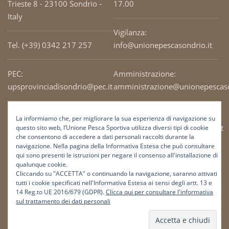
Trieste 8 - 23100 Sondrio -
17.00
Italy
Vigilanza:
Tel. (+39) 0342 217 257
info@unionepescasondrio.it
PEC:
Amministrazione:
upsprovinciadisondrio@pec.it
amministrazione@unionepescaso
Codice Fiscale: 93003690141
Ufficio tecnico:
La informiamo che, per migliorare la sua esperienza di navigazione su
tecnico@unionepescasondrio.it
questo sito web, l’Unione Pesca Sportiva utilizza diversi tipi di cookie
che consentono di accedere a dati personali raccolti durante la
navigazione. Nella pagina della Informativa Estesa che può consultare
qui sono presenti le istruzioni per negare il consenso all'installazione di
Informazioni:
qualunque cookie.
info@unionepescasondrio.it
Cliccando su "ACCETTA" o continuando la navigazione, saranno attivati
tutti i cookie specificati nell'Informativa Estesa ai sensi degli artt. 13 e
14 Reg.to UE 2016/679 (GDPR).
Clicca qui per consultare l'informativa
sul trattamento dei dati personali