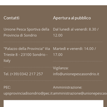
Contatti
Apertura al pubblico
Unione Pesca Sportiva della
Dal lunedì al venerdì: 8.30 /
Provincia di Sondrio
12.00
"Palazzo della Provincia" Via
Martedì e venerdì: 14.00 /
Trieste 8 - 23100 Sondrio -
17.00
Italy
Vigilanza:
Tel. (+39) 0342 217 257
info@unionepescasondrio.it
PEC:
Amministrazione:
upsprovinciadisondrio@pec.it
amministrazione@unionepescaso
Codice Fiscale: 93003690141
Ufficio tecnico: