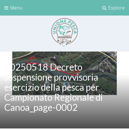
Menu
Explore
Unione Pesca Sondrio
20250518 Decreto
sospensione provvisoria
esercizio della pesca per
Campionato Regionale di
Canoa_page-0002