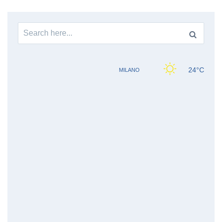
Search
for: