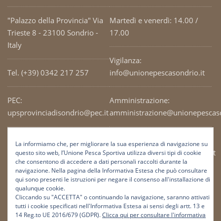
"Palazzo della Provincia" Via
Martedì e venerdì: 14.00 /
Trieste 8 - 23100 Sondrio -
17.00
Italy
Vigilanza:
Tel. (+39) 0342 217 257
info@unionepescasondrio.it
PEC:
Amministrazione:
upsprovinciadisondrio@pec.it
amministrazione@unionepescaso
Codice Fiscale: 93003690141
Ufficio tecnico:
La informiamo che, per migliorare la sua esperienza di navigazione su
tecnico@unionepescasondrio.it
questo sito web, l’Unione Pesca Sportiva utilizza diversi tipi di cookie
che consentono di accedere a dati personali raccolti durante la
navigazione. Nella pagina della Informativa Estesa che può consultare
qui sono presenti le istruzioni per negare il consenso all'installazione di
Informazioni:
qualunque cookie.
info@unionepescasondrio.it
Cliccando su "ACCETTA" o continuando la navigazione, saranno attivati
tutti i cookie specificati nell'Informativa Estesa ai sensi degli artt. 13 e
14 Reg.to UE 2016/679 (GDPR).
Clicca qui per consultare l'informativa