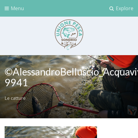
Menu
Explore
Unione Pesca Sondrio
©AlessandroBelluscio_Acquavi
9941
Le catture