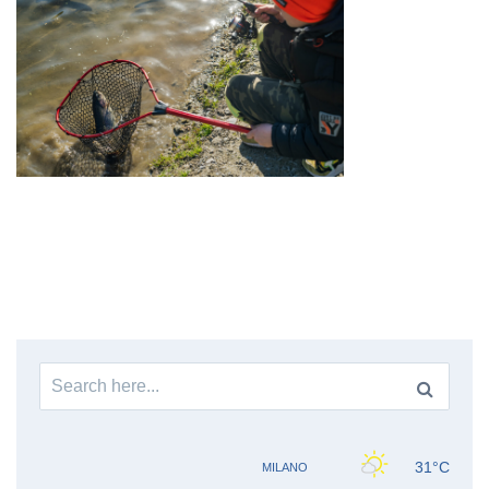
Search
for: