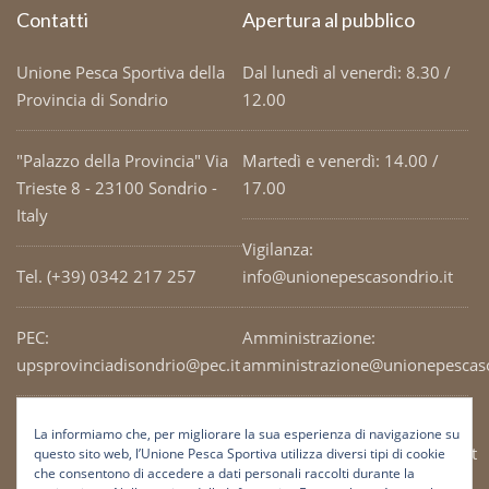
Contatti
Apertura al pubblico
Unione Pesca Sportiva della
Dal lunedì al venerdì: 8.30 /
Provincia di Sondrio
12.00
"Palazzo della Provincia" Via
Martedì e venerdì: 14.00 /
Trieste 8 - 23100 Sondrio -
17.00
Italy
Vigilanza:
Tel. (+39) 0342 217 257
info@unionepescasondrio.it
PEC:
Amministrazione:
upsprovinciadisondrio@pec.it
amministrazione@unionepescaso
Codice Fiscale: 93003690141
Ufficio tecnico:
La informiamo che, per migliorare la sua esperienza di navigazione su
tecnico@unionepescasondrio.it
questo sito web, l’Unione Pesca Sportiva utilizza diversi tipi di cookie
che consentono di accedere a dati personali raccolti durante la