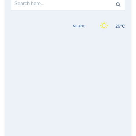
Search
for: