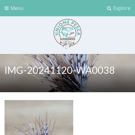
Menu
Explore
Unione Pesca Sondrio
IMG-20241120-WA0038