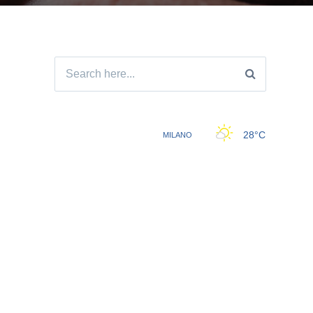
Search
for: