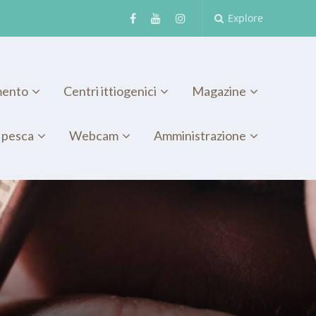
Explore
mento
Centri ittiogenici
Magazine
 pesca
Webcam
Amministrazione