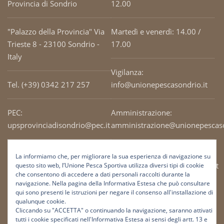
Provincia di Sondrio
12.00
"Palazzo della Provincia" Via
Martedì e venerdì: 14.00 /
Trieste 8 - 23100 Sondrio -
17.00
Italy
Vigilanza:
Tel. (+39) 0342 217 257
info@unionepescasondrio.it
PEC:
Amministrazione:
upsprovinciadisondrio@pec.it
amministrazione@unionepescaso
Codice Fiscale: 93003690141
Ufficio tecnico:
La informiamo che, per migliorare la sua esperienza di navigazione su
tecnico@unionepescasondrio.it
questo sito web, l’Unione Pesca Sportiva utilizza diversi tipi di cookie
che consentono di accedere a dati personali raccolti durante la
navigazione. Nella pagina della Informativa Estesa che può consultare
qui sono presenti le istruzioni per negare il consenso all'installazione di
Informazioni:
qualunque cookie.
info@unionepescasondrio.it
Cliccando su "ACCETTA" o continuando la navigazione, saranno attivati
tutti i cookie specificati nell'Informativa Estesa ai sensi degli artt. 13 e