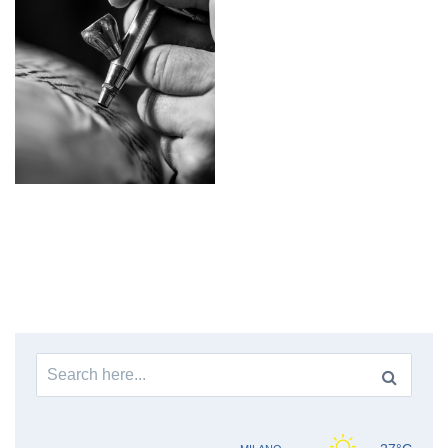
Search
for: