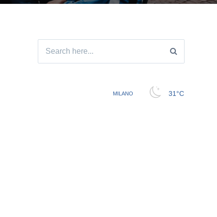
Search
for: