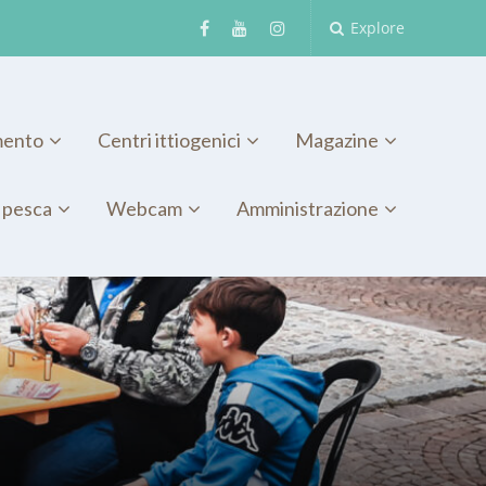
Explore
mento
Centri ittiogenici
Magazine
 pesca
Webcam
Amministrazione