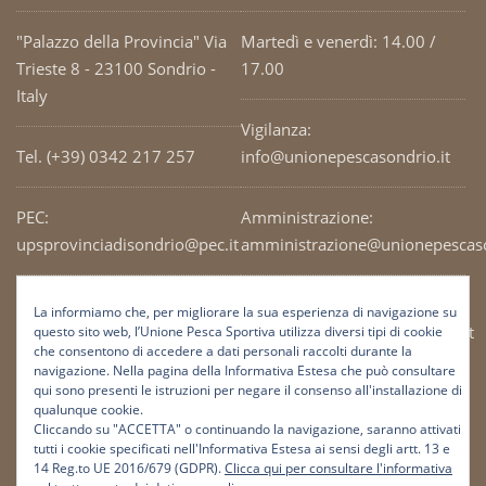
"Palazzo della Provincia" Via
Martedì e venerdì: 14.00 /
Trieste 8 - 23100 Sondrio -
17.00
Italy
Vigilanza:
Tel. (+39) 0342 217 257
info@unionepescasondrio.it
PEC:
Amministrazione:
upsprovinciadisondrio@pec.it
amministrazione@unionepescaso
Codice Fiscale: 93003690141
Ufficio tecnico:
La informiamo che, per migliorare la sua esperienza di navigazione su
tecnico@unionepescasondrio.it
questo sito web, l’Unione Pesca Sportiva utilizza diversi tipi di cookie
che consentono di accedere a dati personali raccolti durante la
navigazione. Nella pagina della Informativa Estesa che può consultare
qui sono presenti le istruzioni per negare il consenso all'installazione di
Informazioni:
qualunque cookie.
info@unionepescasondrio.it
Cliccando su "ACCETTA" o continuando la navigazione, saranno attivati
tutti i cookie specificati nell'Informativa Estesa ai sensi degli artt. 13 e
14 Reg.to UE 2016/679 (GDPR).
Clicca qui per consultare l'informativa