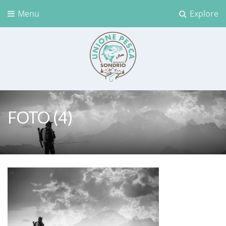
Menu
Explore
Unione Pesca Sondrio
FOTO (4)