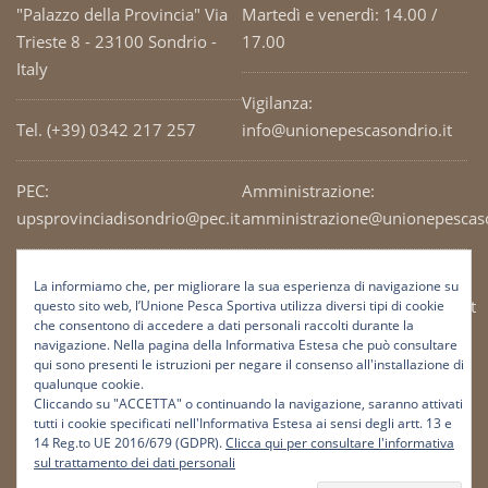
"Palazzo della Provincia" Via
Martedì e venerdì: 14.00 /
Trieste 8 - 23100 Sondrio -
17.00
Italy
Vigilanza:
Tel. (+39) 0342 217 257
info@unionepescasondrio.it
PEC:
Amministrazione:
upsprovinciadisondrio@pec.it
amministrazione@unionepescaso
Codice Fiscale: 93003690141
Ufficio tecnico:
La informiamo che, per migliorare la sua esperienza di navigazione su
tecnico@unionepescasondrio.it
questo sito web, l’Unione Pesca Sportiva utilizza diversi tipi di cookie
che consentono di accedere a dati personali raccolti durante la
navigazione. Nella pagina della Informativa Estesa che può consultare
qui sono presenti le istruzioni per negare il consenso all'installazione di
Informazioni:
qualunque cookie.
info@unionepescasondrio.it
Cliccando su "ACCETTA" o continuando la navigazione, saranno attivati
tutti i cookie specificati nell'Informativa Estesa ai sensi degli artt. 13 e
14 Reg.to UE 2016/679 (GDPR).
Clicca qui per consultare l'informativa
sul trattamento dei dati personali