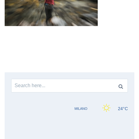
Search
for: