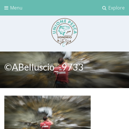
Menu
Explore
Unione Pesca Sondrio
©ABelluscio_-9733