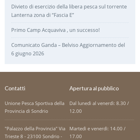
Divieto di esercizio della libera pesca sul torrente
Lanterna zona di “Fascia E”
Primo Camp Acquaviva , un successo!
Comunicato Ganda – Belviso Aggiornamento del
6 giugno 2026
Contatti
Apertura al pubblico
Unione Pesca Sportiva della
Dal lunedì al venerdì: 8.30 /
Provincia di Sondrio
12.00
"Palazzo della Provincia" Via
Martedì e venerdì: 14.00 /
Trieste 8 - 23100 Sondrio -
17.00