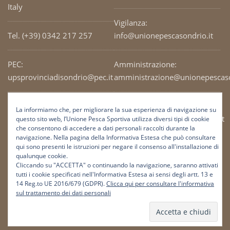
Italy
Vigilanza:
Tel. (+39) 0342 217 257
info@unionepescasondrio.it
PEC:
Amministrazione:
upsprovinciadisondrio@pec.it
amministrazione@unionepescaso
Codice Fiscale: 93003690141
Ufficio tecnico:
La informiamo che, per migliorare la sua esperienza di navigazione su
tecnico@unionepescasondrio.it
questo sito web, l’Unione Pesca Sportiva utilizza diversi tipi di cookie
che consentono di accedere a dati personali raccolti durante la
navigazione. Nella pagina della Informativa Estesa che può consultare
qui sono presenti le istruzioni per negare il consenso all'installazione di
Informazioni:
qualunque cookie.
info@unionepescasondrio.it
Cliccando su "ACCETTA" o continuando la navigazione, saranno attivati
tutti i cookie specificati nell'Informativa Estesa ai sensi degli artt. 13 e
14 Reg.to UE 2016/679 (GDPR).
Clicca qui per consultare l'informativa
sul trattamento dei dati personali