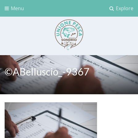
Menu
Explore
Unione Pesca Sondrio
©ABelluscio_-9367