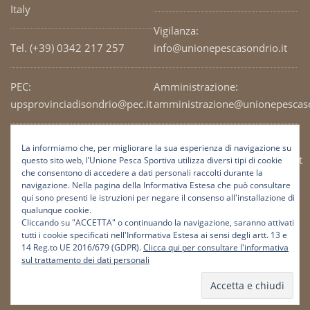
Italy
Vigilanza:
Tel. (+39) 0342 217 257
info@unionepescasondrio.it
PEC:
Amministrazione:
upsprovinciadisondrio@pec.it
amministrazione@unionepescaso
Codice Fiscale: 93003690141
Ufficio tecnico:
La informiamo che, per migliorare la sua esperienza di navigazione su
tecnico@unionepescasondrio.it
questo sito web, l’Unione Pesca Sportiva utilizza diversi tipi di cookie
che consentono di accedere a dati personali raccolti durante la
navigazione. Nella pagina della Informativa Estesa che può consultare
qui sono presenti le istruzioni per negare il consenso all'installazione di
Informazioni:
qualunque cookie.
info@unionepescasondrio.it
Cliccando su "ACCETTA" o continuando la navigazione, saranno attivati
tutti i cookie specificati nell'Informativa Estesa ai sensi degli artt. 13 e
14 Reg.to UE 2016/679 (GDPR).
Clicca qui per consultare l'informativa
sul trattamento dei dati personali