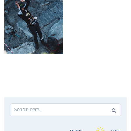
Search
for: