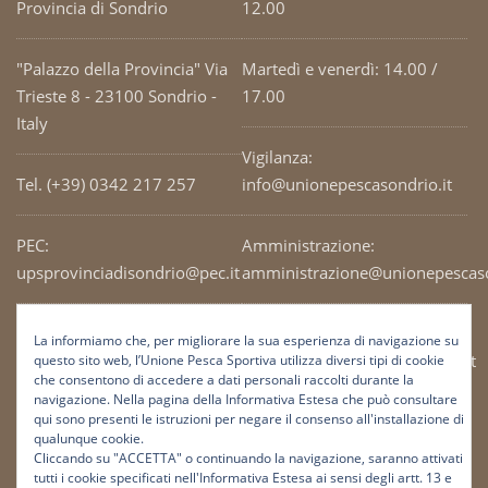
Provincia di Sondrio
12.00
"Palazzo della Provincia" Via
Martedì e venerdì: 14.00 /
Trieste 8 - 23100 Sondrio -
17.00
Italy
Vigilanza:
Tel. (+39) 0342 217 257
info@unionepescasondrio.it
PEC:
Amministrazione:
upsprovinciadisondrio@pec.it
amministrazione@unionepescaso
Codice Fiscale: 93003690141
Ufficio tecnico:
La informiamo che, per migliorare la sua esperienza di navigazione su
tecnico@unionepescasondrio.it
questo sito web, l’Unione Pesca Sportiva utilizza diversi tipi di cookie
che consentono di accedere a dati personali raccolti durante la
navigazione. Nella pagina della Informativa Estesa che può consultare
qui sono presenti le istruzioni per negare il consenso all'installazione di
Informazioni:
qualunque cookie.
info@unionepescasondrio.it
Cliccando su "ACCETTA" o continuando la navigazione, saranno attivati
tutti i cookie specificati nell'Informativa Estesa ai sensi degli artt. 13 e