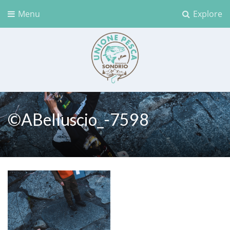
Menu
Explore
Unione Pesca Sondrio
©ABelluscio_-7598