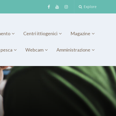
Explore
mento
Centri ittiogenici
Magazine
 pesca
Webcam
Amministrazione