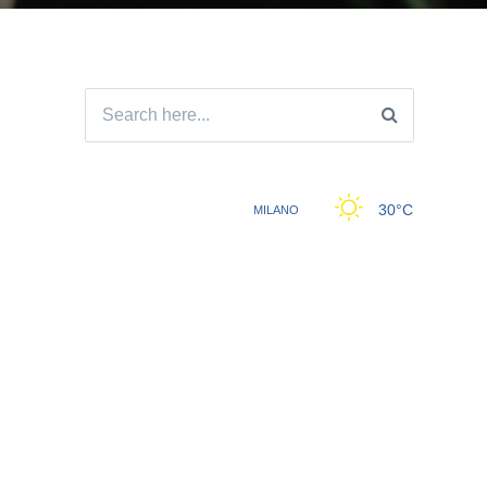
Search
for: