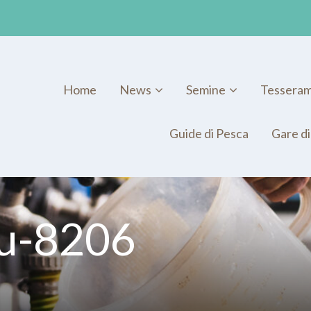
Home
News
Semine
Tessera
Guide di Pesca
Gare di
u-8206