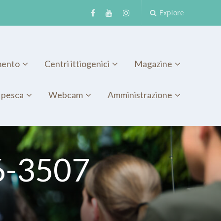
Explore
mento
Centri ittiogenici
Magazine
 pesca
Webcam
Amministrazione
6-3507