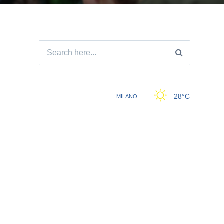
Search
for: