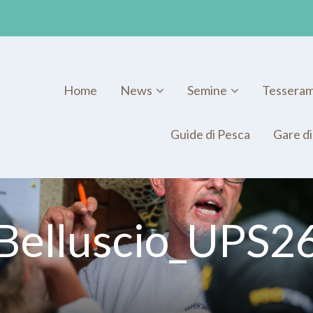
Home
News
Semine
Tessera
Guide di Pesca
Gare di
Belluscio_UPS2