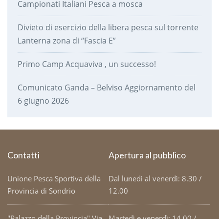
Campionati Italiani Pesca a mosca
Divieto di esercizio della libera pesca sul torrente
Lanterna zona di “Fascia E”
Primo Camp Acquaviva , un successo!
Comunicato Ganda – Belviso Aggiornamento del
6 giugno 2026
Contatti
Apertura al pubblico
Unione Pesca Sportiva della
Dal lunedì al venerdì: 8.30 /
Provincia di Sondrio
12.00
"Palazzo della Provincia" Via
Martedì e venerdì: 14.00 /