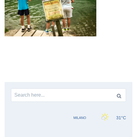
Search
for: