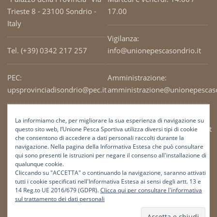
Trieste 8 - 23100 Sondrio -
17.00
Italy
Vigilanza:
Tel. (+39) 0342 217 257
info@unionepescasondrio.it
PEC:
Amministrazione:
upsprovinciadisondrio@pec.it
amministrazione@unionepescaso
Codice Fiscale: 93003690141
Ufficio tecnico:
La informiamo che, per migliorare la sua esperienza di navigazione su
tecnico@unionepescasondrio.it
questo sito web, l’Unione Pesca Sportiva utilizza diversi tipi di cookie
che consentono di accedere a dati personali raccolti durante la
navigazione. Nella pagina della Informativa Estesa che può consultare
qui sono presenti le istruzioni per negare il consenso all'installazione di
Informazioni:
qualunque cookie.
info@unionepescasondrio.it
Cliccando su "ACCETTA" o continuando la navigazione, saranno attivati
tutti i cookie specificati nell'Informativa Estesa ai sensi degli artt. 13 e
14 Reg.to UE 2016/679 (GDPR).
Clicca qui per consultare l'informativa
sul trattamento dei dati personali