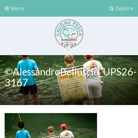
Menu
Explore
Unione Pesca Sondrio
©AlessandroBelluscio_UPS26-
3167