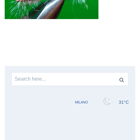
Search
for: