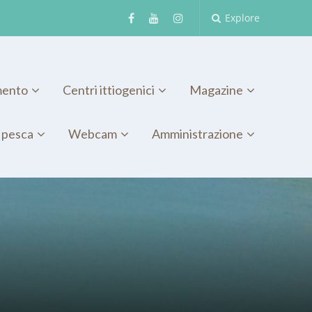
Explore
mento
Centri ittiogenici
Magazine
 pesca
Webcam
Amministrazione