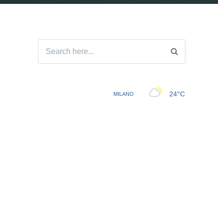
Search
for: