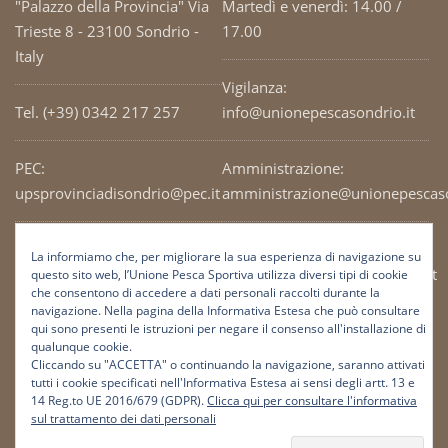
"Palazzo della Provincia" Via
Martedì e venerdì: 14.00 /
Trieste 8 - 23100 Sondrio -
17.00
Italy
Vigilanza:
Tel. (+39) 0342 217 257
info@unionepescasondrio.it
PEC:
Amministrazione:
upsprovinciadisondrio@pec.it
amministrazione@unionepescaso
Codice Fiscale: 93003690141
Ufficio tecnico:
La informiamo che, per migliorare la sua esperienza di navigazione su
tecnico@unionepescasondrio.it
questo sito web, l’Unione Pesca Sportiva utilizza diversi tipi di cookie
che consentono di accedere a dati personali raccolti durante la
navigazione. Nella pagina della Informativa Estesa che può consultare
qui sono presenti le istruzioni per negare il consenso all'installazione di
Informazioni:
qualunque cookie.
info@unionepescasondrio.it
Cliccando su "ACCETTA" o continuando la navigazione, saranno attivati
tutti i cookie specificati nell'Informativa Estesa ai sensi degli artt. 13 e
14 Reg.to UE 2016/679 (GDPR).
Clicca qui per consultare l'informativa
sul trattamento dei dati personali