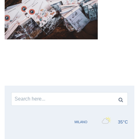
Search
for: