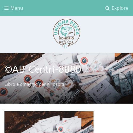
Menu
Explore
Unione Pesca Sondrio
©AB_Centri-8880
Libro e omaggio per gli ospiti