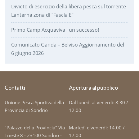
Divieto di esercizio della libera pesca sul torrente
Lanterna zona di “Fascia E”
Primo Camp Acquaviva , un successo!
Comunicato Ganda – Belviso Aggiornamento del
6 giugno 2026
Contatti
Apertura al pubblico
Unione Pesca Sportiva della
Dal lunedì al venerdì: 8.30 /
Provincia di Sondrio
12.00
"Palazzo della Provincia" Via
Martedì e venerdì: 14.00 /
Trieste 8 - 23100 Sondrio -
17.00