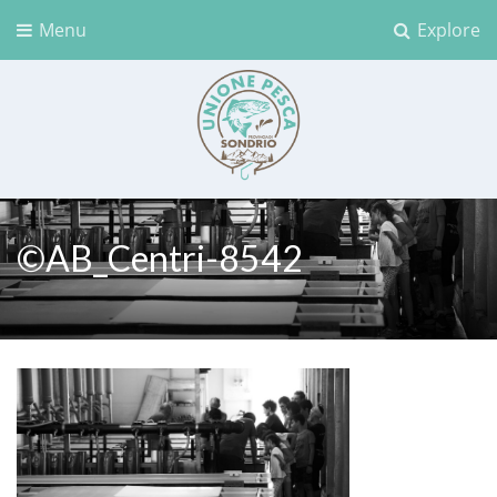
Menu
Explore
Unione Pesca Sondrio
©AB_Centri-8542