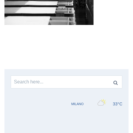
Search
for: