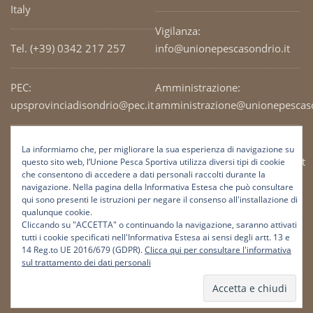
Italy
Vigilanza:
Tel. (+39) 0342 217 257
info@unionepescasondrio.it
PEC:
Amministrazione:
upsprovinciadisondrio@pec.it
amministrazione@unionepescaso
Codice Fiscale: 93003690141
Ufficio tecnico:
La informiamo che, per migliorare la sua esperienza di navigazione su
tecnico@unionepescasondrio.it
questo sito web, l’Unione Pesca Sportiva utilizza diversi tipi di cookie
che consentono di accedere a dati personali raccolti durante la
navigazione. Nella pagina della Informativa Estesa che può consultare
qui sono presenti le istruzioni per negare il consenso all'installazione di
Informazioni:
qualunque cookie.
info@unionepescasondrio.it
Cliccando su "ACCETTA" o continuando la navigazione, saranno attivati
tutti i cookie specificati nell'Informativa Estesa ai sensi degli artt. 13 e
14 Reg.to UE 2016/679 (GDPR).
Clicca qui per consultare l'informativa
sul trattamento dei dati personali