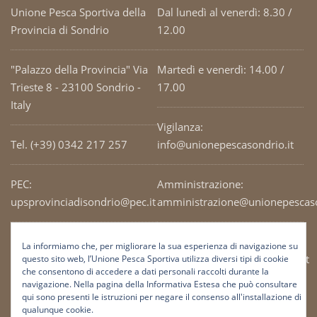
Unione Pesca Sportiva della
Dal lunedì al venerdì: 8.30 /
Provincia di Sondrio
12.00
"Palazzo della Provincia" Via
Martedì e venerdì: 14.00 /
Trieste 8 - 23100 Sondrio -
17.00
Italy
Vigilanza:
Tel. (+39) 0342 217 257
info@unionepescasondrio.it
PEC:
Amministrazione:
upsprovinciadisondrio@pec.it
amministrazione@unionepescaso
Codice Fiscale: 93003690141
Ufficio tecnico:
La informiamo che, per migliorare la sua esperienza di navigazione su
tecnico@unionepescasondrio.it
questo sito web, l’Unione Pesca Sportiva utilizza diversi tipi di cookie
che consentono di accedere a dati personali raccolti durante la
navigazione. Nella pagina della Informativa Estesa che può consultare
qui sono presenti le istruzioni per negare il consenso all'installazione di
Informazioni:
qualunque cookie.
info@unionepescasondrio.it