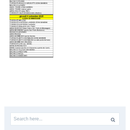
Search
for: