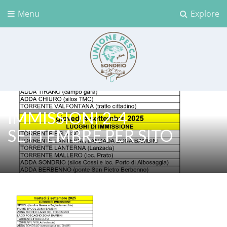
Menu
Explore
Unione Pesca Sondrio
IMMISSIONI 2-4
SETTEMBRE PER SITO