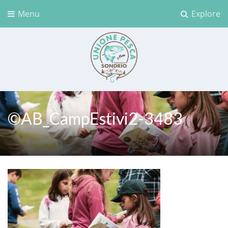
Menu
Explore
Unione Pesca Sondrio
©AB_CampEstivi2-3483