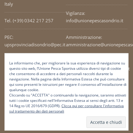
Italy
Vigilanza:
Tel. (+39) 0342 217 257
info@unionepescasondrio.it
PEC:
Amministrazione:
upsprovinciadisondrio@pec.it
amministrazione@unionepescaso
Codice Fiscale: 93003690141
Ufficio tecnico:
La informiamo che, per migliorare la sua esperienza di navigazione su
tecnico@unionepescasondrio.it
questo sito web, l’Unione Pesca Sportiva utilizza diversi tipi di cookie
che consentono di accedere a dati personali raccolti durante la
navigazione. Nella pagina della Informativa Estesa che può consultare
qui sono presenti le istruzioni per negare il consenso all'installazione di
Informazioni:
qualunque cookie.
info@unionepescasondrio.it
Cliccando su "ACCETTA" o continuando la navigazione, saranno attivati
tutti i cookie specificati nell'Informativa Estesa ai sensi degli artt. 13 e
14 Reg.to UE 2016/679 (GDPR).
Clicca qui per consultare l'informativa
sul trattamento dei dati personali