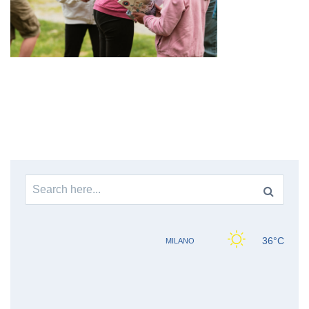
Search
for: