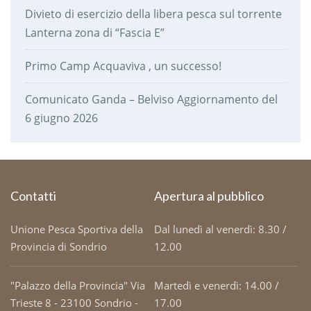
Divieto di esercizio della libera pesca sul torrente
Lanterna zona di “Fascia E”
Primo Camp Acquaviva , un successo!
Comunicato Ganda – Belviso Aggiornamento del
6 giugno 2026
Contatti
Apertura al pubblico
Unione Pesca Sportiva della
Dal lunedì al venerdì: 8.30 /
Provincia di Sondrio
12.00
"Palazzo della Provincia" Via
Martedì e venerdì: 14.00 /
Trieste 8 - 23100 Sondrio -
17.00