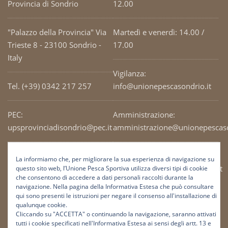
Provincia di Sondrio
12.00
"Palazzo della Provincia" Via
Martedì e venerdì: 14.00 /
Trieste 8 - 23100 Sondrio -
17.00
Italy
Vigilanza:
Tel. (+39) 0342 217 257
info@unionepescasondrio.it
PEC:
Amministrazione:
upsprovinciadisondrio@pec.it
amministrazione@unionepescaso
Codice Fiscale: 93003690141
Ufficio tecnico:
La informiamo che, per migliorare la sua esperienza di navigazione su
tecnico@unionepescasondrio.it
questo sito web, l’Unione Pesca Sportiva utilizza diversi tipi di cookie
che consentono di accedere a dati personali raccolti durante la
navigazione. Nella pagina della Informativa Estesa che può consultare
qui sono presenti le istruzioni per negare il consenso all'installazione di
Informazioni:
qualunque cookie.
info@unionepescasondrio.it
Cliccando su "ACCETTA" o continuando la navigazione, saranno attivati
tutti i cookie specificati nell'Informativa Estesa ai sensi degli artt. 13 e