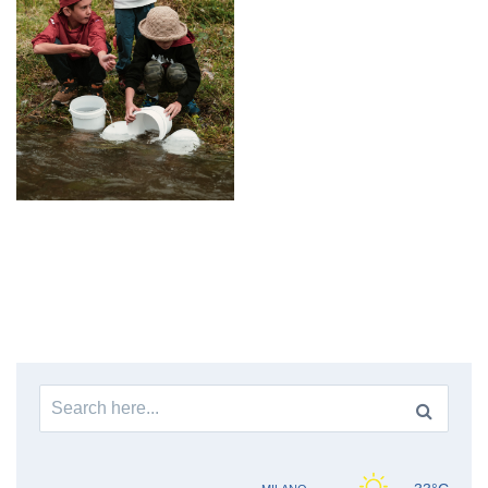
Search
for: