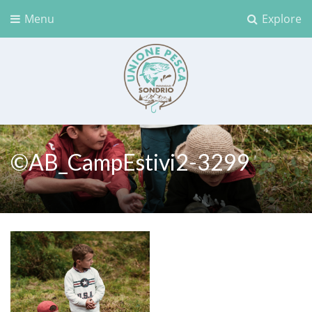
Menu
Explore
Unione Pesca Sondrio
©AB_CampEstivi2-3299