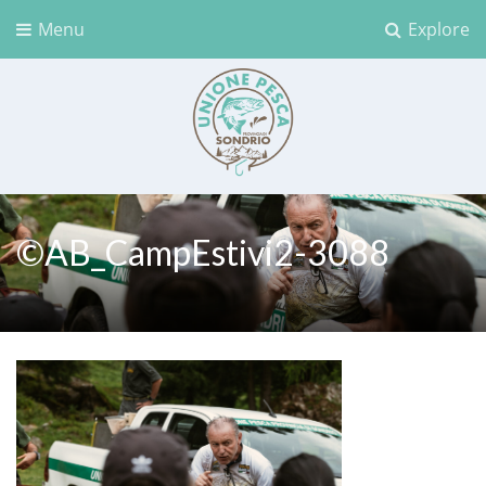
Menu
Explore
Unione Pesca Sondrio
©AB_CampEstivi2-3088