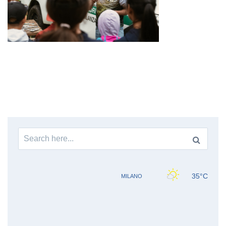
Search
for: