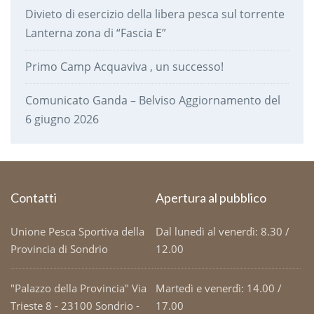
Divieto di esercizio della libera pesca sul torrente
Lanterna zona di “Fascia E”
Primo Camp Acquaviva , un successo!
Comunicato Ganda – Belviso Aggiornamento del
6 giugno 2026
Contatti
Apertura al pubblico
Unione Pesca Sportiva della
Dal lunedì al venerdì: 8.30 /
Provincia di Sondrio
12.00
"Palazzo della Provincia" Via
Martedì e venerdì: 14.00 /
Trieste 8 - 23100 Sondrio -
17.00