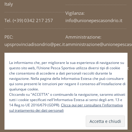
Italy
Vigilanza:
Tel. (+39) 0342 217 257
info@unionepescasondrio.it
PEC:
Amministrazione:
upsprovinciadisondrio@pec.it
amministrazione@unionepescaso
Codice Fiscale: 93003690141
Ufficio tecnico:
La informiamo che, per migliorare la sua esperienza di navigazione su
tecnico@unionepescasondrio.it
questo sito web, l’Unione Pesca Sportiva utilizza diversi tipi di cookie
che consentono di accedere a dati personali raccolti durante la
navigazione. Nella pagina della Informativa Estesa che può consultare
qui sono presenti le istruzioni per negare il consenso all'installazione di
Informazioni:
qualunque cookie.
info@unionepescasondrio.it
Cliccando su "ACCETTA" o continuando la navigazione, saranno attivati
tutti i cookie specificati nell'Informativa Estesa ai sensi degli artt. 13 e
14 Reg.to UE 2016/679 (GDPR).
Clicca qui per consultare l'informativa
sul trattamento dei dati personali