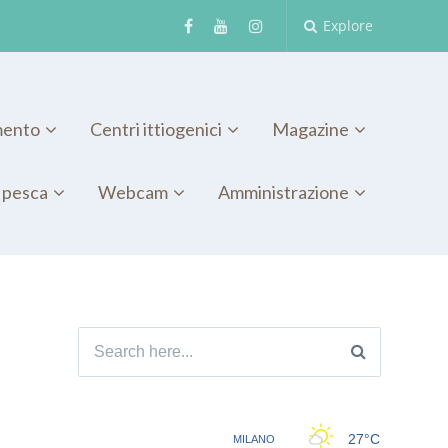
Explore
mento
Centri ittiogenici
Magazine
 pesca
Webcam
Amministrazione
Search
for: