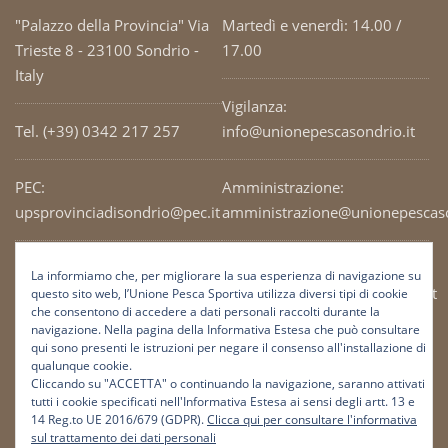
"Palazzo della Provincia" Via
Martedì e venerdì: 14.00 /
Trieste 8 - 23100 Sondrio -
17.00
Italy
Vigilanza:
Tel. (+39) 0342 217 257
info@unionepescasondrio.it
PEC:
Amministrazione:
upsprovinciadisondrio@pec.it
amministrazione@unionepescaso
Codice Fiscale: 93003690141
Ufficio tecnico:
La informiamo che, per migliorare la sua esperienza di navigazione su
tecnico@unionepescasondrio.it
questo sito web, l’Unione Pesca Sportiva utilizza diversi tipi di cookie
che consentono di accedere a dati personali raccolti durante la
navigazione. Nella pagina della Informativa Estesa che può consultare
qui sono presenti le istruzioni per negare il consenso all'installazione di
Informazioni:
qualunque cookie.
info@unionepescasondrio.it
Cliccando su "ACCETTA" o continuando la navigazione, saranno attivati
tutti i cookie specificati nell'Informativa Estesa ai sensi degli artt. 13 e
14 Reg.to UE 2016/679 (GDPR).
Clicca qui per consultare l'informativa
sul trattamento dei dati personali