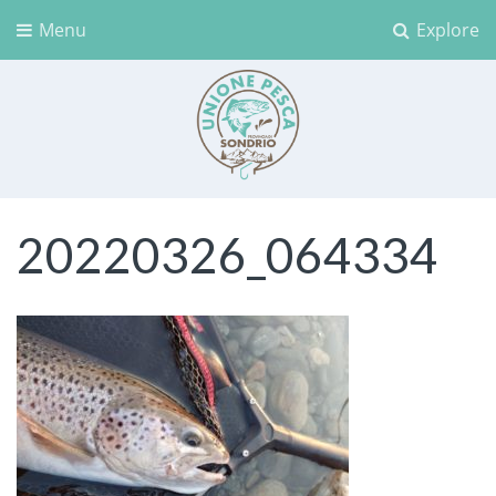
Menu
Explore
Unione Pesca Sondrio
20220326_064334